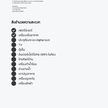
5. เป็นตำแหน่งของห้องที่ไม่ร้อน และสว่าง เหมาะสำหรับอยู่อาศัย
6. เป็นห้องที่ห่างจากห้องเก็บขยะ, ลิฟต์
สนใจติดต่อ…
1) ทางโทรศัพท์ 0955141659
2) ทาง line ads
https://lin.ee/vOi75Fi
สิ่งอำนวยความสะดวก
เฟอร์นิเจอร์
เครื่องปรับอากาศ
ประตูห้องระบบ digital lock
TV
ตู้เย็น
อินเตอร์เน็ตไร้สาย (WIFI) ในห้อง
โทรศัพท์บ้าน
เครื่องทำน้ำร้อน
อ่างอาบน้ำ
เตาปรุงอาหาร
เครื่องดูดควัน
เครื่องซักผ้า