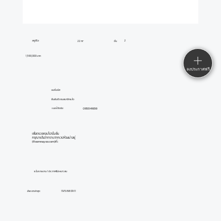
สตูดิโอ
2
22 m²
ชั้น
1,590,000 บาท
ลงประกาศฟรี
นนท์มนัส
ยืนยันตัวตนสมาชิกแล้ว
0955141659
เบอร์ติดต่อ:
เพื่อตรวจสอบโปรโมชั่น
กรุณาแจ้งว่าทราบจากเวปห้องน่าอยู่
(Roomnayoo.com)ค่ะ
แจ้งรายงาน / ประกาศไม่เหมาะสม
อัพเดทล่าสุด:
19/5/68 09:11