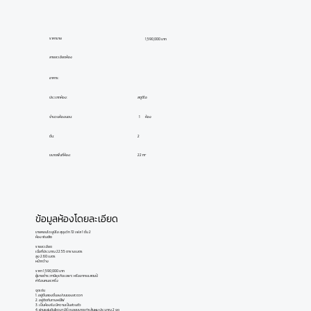
ราคาขาย
1,590,000 บาท
ลายละเอียดห้อง
อาคาร:
ประเภทห้อง:
สตูดิโอ
ห้อง
1
จำนวนห้องนอน:
ชั้น:
2
ขนาดพื้นที่ห้อง:
22 m²
ข้อมูลห้องโดยละเอียด
ขายคอนโด ยูนิโอ สุขุมวิท 72 เฟส 1 ชั้น 2
ห้อง studio
รายละเอียด
เนื้อที่ประมาณ 22.55 ตารางเมตร
สูง 2.60 เมตร
หน้ากว้าง
ราคา 1,590,000 บาท
ผู้ขายชำระภาษีธุรกิจเฉพาะ หรืออากรแสตมป์
ค่าโอนคนละครึ่ง
จุดเด่น
1. อยู่ชั้นสองขึ้นลง/ขนของสะดวก
2. อยู่ติดกับทางหนีไฟ
3. เป็นห้องริม มีความเป็นส่วนตัว
4. ผ่านแผ่นดินไหวมา มีริ้วรอยขนาดเท่าเส้นผม ประมาณ 2 จุด