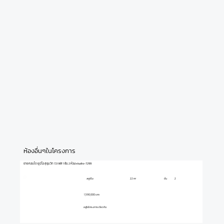
ห้องอื่นๆในโครงการ
ขายคอนโด ยูนิโอ สุขุมวิท 72 เฟส 1 ชั้น 2 ห้อง studio-7299
สตูดิโอ
ชั้น
2
22 m²
1,590,000 บาท
อยู่ในโครงการเดียวกัน