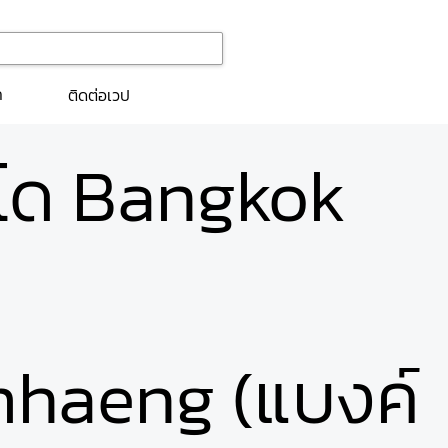
ก
ติดต่อเวป
นโด Bangkok
haeng (แบงค์