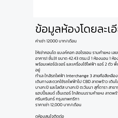
ข้อมูลห้องโดยละเอ
ค่าเช่า 12000 บาท/เดือน
ให้เช่าคอนโด แบงค์คอก ฮอไรซอน รามคำแหง เลขท
อาคาร1 ชั้น31 ขนาด 42.43 ตรม.มี 1 ห้องนอน 1 ห้อง
พร้อมเฟอร์นิเจอร์ และเครื่องใช้ไฟฟ้า แอร์ 2 ตัว พ
อยู่
ทำเล ใกล้รถไฟฟ้า Interchange 3 สายคือสีเหลือง 
เดินทางสะดวกใช้รถไฟฟ้าไป CBD ลาดพร้าว เดินไ
บางกะปิ และโลตัส บางกะปิ ตะวันนา สุกี้ดารา สา
แฮปปี้แลนด์ เซ็นเตอร์ ใกล้ถนนรามคำแหง ลาดพร้
ศรีนครินทร์ กรุงเทพกรีฑา
ราคาเช่า 12,000 บาท/เดือน
ดูห้องสนใจติดต่อ