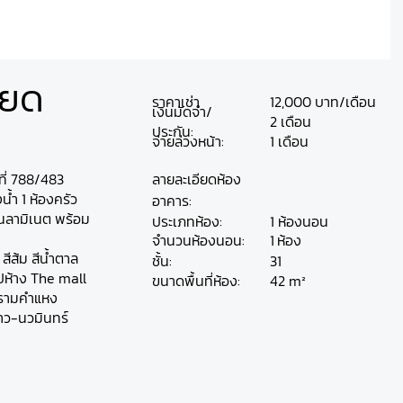
ียด
ราคาเช่า
12,000 บาท/เดือน
เงินมัดจำ/
2 เดือน
ประกัน:
จ่ายล่วงหน้า:
1 เดือน
ี่ 788/483
ลายละเอียดห้อง
น้ำ 1 ห้องครัว
อาคาร:
ื้นลามิเนต พร้อม
ประเภทห้อง:
1 ห้องนอน
ห้อง
จำนวนห้องนอน:
1
สีส้ม สีน้ำตาล
ชั้น:
31
ปห้าง The mall
42 m²
ขนาดพื้นที่ห้อง:
ขารามคำแหง
าว-นวมินทร์