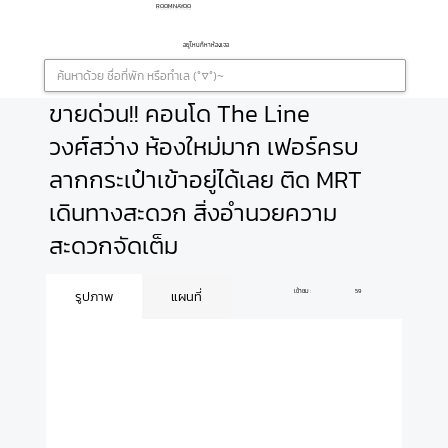
ROOMNAYOO
อยู่ไหนก็หาห้องเจอ
ขายด่วน!! คอนโด The Line
วงศ์สว่าง ห้องใหม่มาก เฟอร์ครบ
ลากกระเป๋าเข้าอยู่ได้เลย ติด MRT
เดินทางสะดวก สิ่งอำนวยความ
สะดวกจัดเต็ม
เข้าชม :
59
รูปภาพ
แผนที่