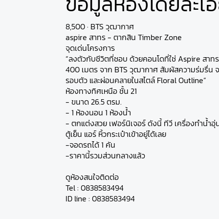
ข้อมูลห้องโดยละเอ
8,500 · BTS วุฒากาศ
aspire สาทร - ตากสิน Timber Zone
จุดเด่นโครงการ
“ลงตัวกับชีวิตที่ชอบ ด้วยคอนโดที่ใช่ Aspire สา
400 เมตร จาก BTS วุฒากาศ สัมผัสความร่มรื่น 
รอบตัว และผ่อนคลายในสไตล์ Floral Outline”
ห้องทางทิศเหนือ ชั้น 21
- ขนาด 26.5 ตรม.
- 1 ห้องนอน 1 ห้องน้ำ
- ตกแต่งสวย เฟอร์นิเจอร์ ดังนี้ ทีวี เครื่องทำน้ำอ
ตู้เย็น แอร์ หิ้วกระเป๋าเข้าอยู่ได้เลย
-จอดรถได้ 1 คัน
-ราคานี้รวมส่วนกลางแล้ว
ดูห้องสนใจติดต่อ
Tel : 0838583494
ID line : 0838583494