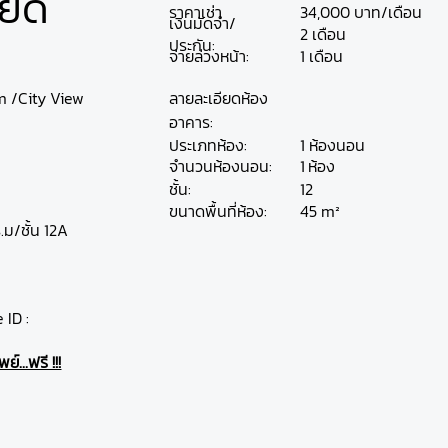
ียด
ราคาเช่า
34,000 บาท/เดือน
เงินมัดจำ/
2 เดือน
ประกัน:
จ่ายล่วงหน้า:
1 เดือน
m /City View
ลายละเอียดห้อง
อาคาร:
ประเภทห้อง:
1 ห้องนอน
ห้อง
จำนวนห้องนอน:
1
ชั้น:
12
45 m²
ขนาดพื้นที่ห้อง:
.ม/ชั้น 12A
 ID :
์...ฟรี !!!