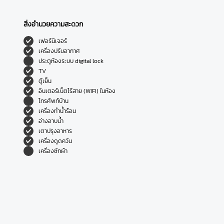
สิ่งอำนวยความสะดวก
เฟอร์นิเจอร์
เครื่องปรับอากาศ
ประตูห้องระบบ digital lock
TV
ตู้เย็น
อินเตอร์เน็ตไร้สาย (WIFI) ในห้อง
โทรศัพท์บ้าน
เครื่องทำน้ำร้อน
อ่างอาบน้ำ
เตาปรุงอาหาร
เครื่องดูดควัน
เครื่องซักผ้า