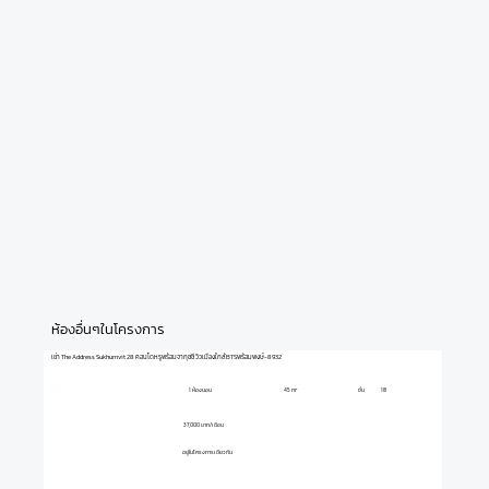
ห้องอื่นๆในโครงการ
เช่า The Address Sukhumvit 28 คอนโดหรูพร้อมจากุซซี่ วิวเมืองใกล้BTSพร้อมพงษ์-8932
1 ห้องนอน
ชั้น
18
45 m²
37,000 บาท/เดือน
อยู่ในโครงการเดียวกัน