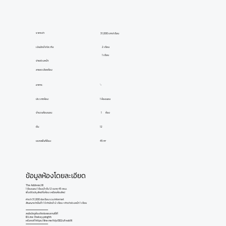
ราคาเช่า
31,000 บาท/เดือน
เงินมัดจำ/ประกัน:
2 เดือน
1 เดือน
จ่ายล่วงหน้า:
ลายละเอียดห้อง
อาคาร:
'-
ประเภทห้อง:
1 ห้องนอน
ห้อง
1
จำนวนห้องนอน:
ชั้น:
12
ขนาดพื้นที่ห้อง:
45 m²
ข้อมูลห้องโดยละเอียด
The Address 28
1 ห้องนอน 1 ห้องน้ำ ชั้น 12 ขนาด 45 ตรม.
พึ่งปรับปรุงใหม่ทั้งห้อง เหมือนห้องใหม่
ค่าเช่า 31,000 ต่อเดือน รวม internet
สัญญาเช่าขั้นต่ำ 1 ปี ค่ามัดจำ 2 เดือน + ค่าเช่าล่วงหน้า 1 เดือน
======================
สนใจนัดดูห้องติดต่อสอบถามได้ที่
ID Line: thekey.pinghh
หรือกดที่
https://line.me/ti/p/DD2uFeab9l
======================