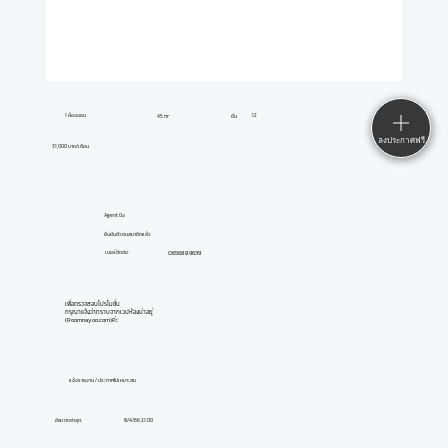
1 ห้องนอน
12
45 m²
ชั้น
ลงประกาศฟรี
31,000 บาท/เดือน
Agent ปิง
ยืนยันตัวตนสมาชิกแล้ว
0656889639
เบอร์ติดต่อ:
เพื่อตรวจสอบโปรโมชั่น
กรุณาแจ้งว่าทราบจากเวปห้องน่าอยู่
(Roomnayoo.com)ค่ะ
แจ้งรายงาน / ประกาศไม่เหมาะสม
อัพเดทล่าสุด:
8/4/66 21:00