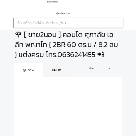
ROOMNAYOO
อยู่ไหนก็หาห้องเจอ
🌹 [ ขาย2นอน ] คอนโด ศุภาลัย เอ
ลีท พญาไท { 2BR 60 ตร.ม / 8.2 ลบ
} แต่งครบ โทร.0636241455 📲
เข้าชม :
79
รูปภาพ
แผนที่