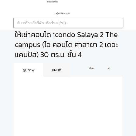
ROOMNAYOO
อยู่ไหนก็หาห้องเจอ
ให้เช่าคอนโด icondo Salaya 2 The
campus (ไอ คอนโด ศาลายา 2 เดอะ
แคมปัส) 30 ตร.ม. ชั้น 4
เข้าชม :
80
รูปภาพ
แผนที่