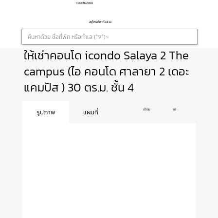
ROOMNAYOO
อยู่ไหนก็หาห้องเจอ
ให้เช่าคอนโด icondo Salaya 2 The
campus (ไอ คอนโด ศาลายา 2 เดอะ
แคมปัส ) 30 ตร.ม. ชั้น 4
เข้าชม :
118
รูปภาพ
แผนที่